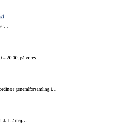
wi
eret…
.00 – 20.00, på vores…
 ordinær generalforsamling i…
ed d. 1-2 maj…