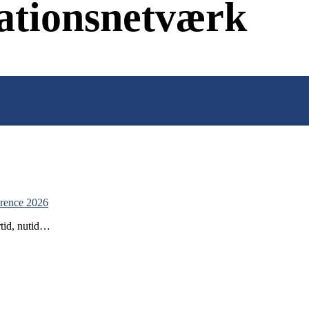
vationsnetværk
erence 2026
rtid, nutid…