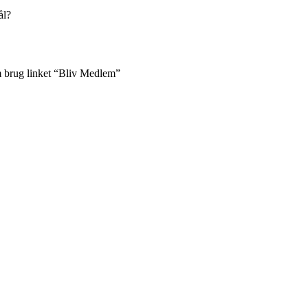
ål?
m brug linket “Bliv Medlem”