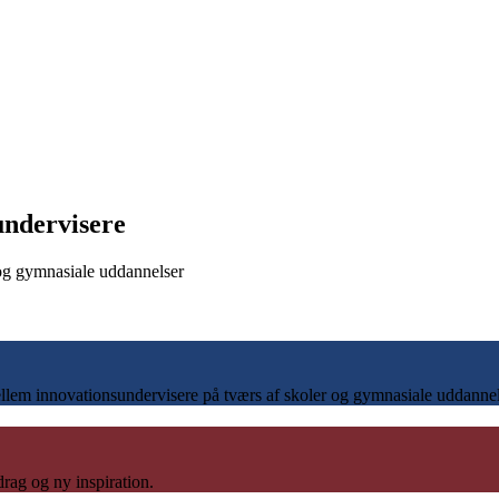
undervisere
 og gymnasiale uddannelser
llem innovationsundervisere på tværs af skoler og gymnasiale uddannel
rag og ny inspiration.