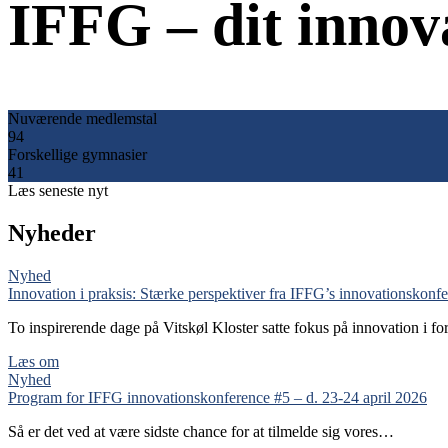
IFFG – dit inno
Nuværende medlemstal
94
Forskellige gymnasier
41
Læs seneste nyt
Nyheder
Nyhed
Innovation i praksis: Stærke perspektiver fra IFFG’s innovationskonf
To inspirerende dage på Vitskøl Kloster satte fokus på innovation i fo
Læs om
Nyhed
Program for IFFG innovationskonference #5 – d. 23-24 april 2026
Så er det ved at være sidste chance for at tilmelde sig vores…