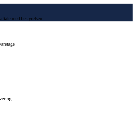
 aftale med bestyrelsen
varetage
ver og