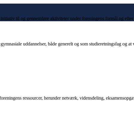
itiativ til og gennemføre aktiviteter under foreningens formål og efter
 gymnasiale uddannelser, både generelt og som studieretningsfag og at 
 foreningens ressourcer, herunder netværk, vidensdeling, eksamensopga