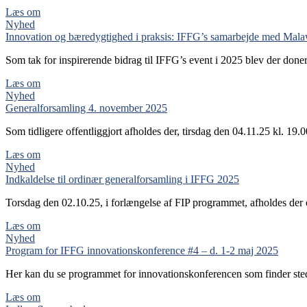
Læs om
Nyhed
Innovation og bæredygtighed i praksis: IFFG’s samarbejde med Mala
Som tak for inspirerende bidrag til IFFG’s event i 2025 blev der don
Læs om
Nyhed
Generalforsamling 4. november 2025
Som tidligere offentliggjort afholdes der, tirsdag den 04.11.25 kl. 19
Læs om
Nyhed
Indkaldelse til ordinær generalforsamling i IFFG 2025
Torsdag den 02.10.25, i forlængelse af FIP programmet, afholdes der
Læs om
Nyhed
Program for IFFG innovationskonference #4 – d. 1-2 maj 2025
Her kan du se programmet for innovationskonferencen som finder st
Læs om