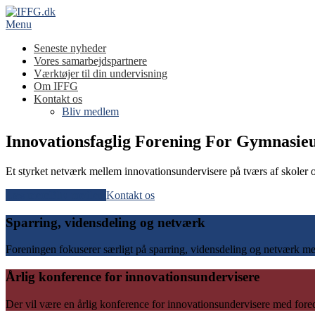
Spring
til
Menu
indhold
Seneste nyheder
Vores samarbejdspartnere
Værktøjer til din undervisning
Om IFFG
Kontakt os
Bliv medlem
Innovationsfaglig Forening For Gymnasie
Et styrket netværk mellem innovationsundervisere på tværs af skoler
Læs mere
Bliv medlem
Kontakt os
Sparring, vidensdeling og netværk
Foreningen fokuserer særligt på sparring, vidensdeling og netværk me
Årlig konference for innovationsundervisere
Der vil være en årlig konference for innovationsundervisere med fored