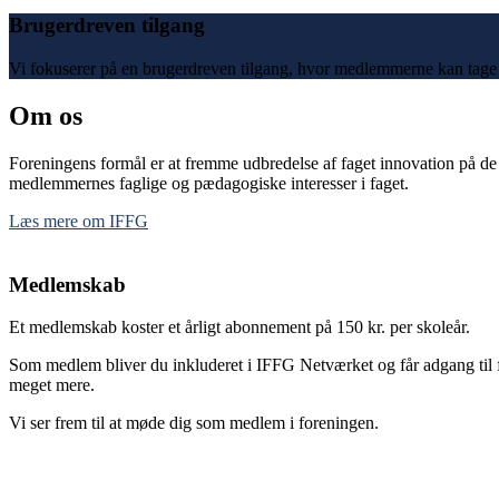
Brugerdreven tilgang
Vi fokuserer på en brugerdreven tilgang, hvor medlemmerne kan tage in
Om os
Foreningens formål er at fremme udbredelse af faget innovation på de
medlemmernes faglige og pædagogiske interesser i faget.
Læs mere om IFFG
Medlemskab
Et medlemskab koster et årligt abonnement på 150 kr. per skoleår.
Som medlem bliver du inkluderet i IFFG Netværket og får adgang til
meget mere.
Vi ser frem til at møde dig som medlem i foreningen.