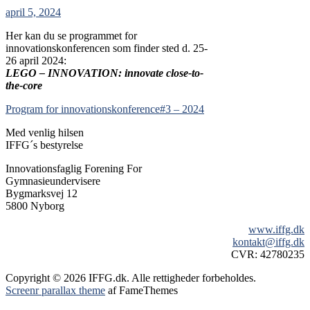
april 5, 2024
Her kan du se programmet for
innovationskonferencen som finder sted d. 25-
26 april 2024:
LEGO – INNOVATION: innovate close-to-
the-core
Program for innovationskonference#3 – 2024
Med venlig hilsen
IFFG´s bestyrelse
Innovationsfaglig Forening For
Gymnasieundervisere
Bygmarksvej 12
5800 Nyborg
www.iffg.dk
kontakt@iffg.dk
CVR: 42780235
Copyright © 2026 IFFG.dk. Alle rettigheder forbeholdes.
Screenr parallax theme
af FameThemes