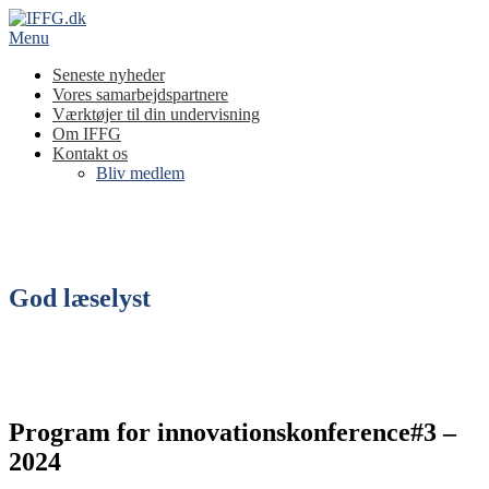
Spring
til
Menu
indhold
Seneste nyheder
Vores samarbejdspartnere
Værktøjer til din undervisning
Om IFFG
Kontakt os
Bliv medlem
God læselyst
Program for innovationskonference#3 –
2024